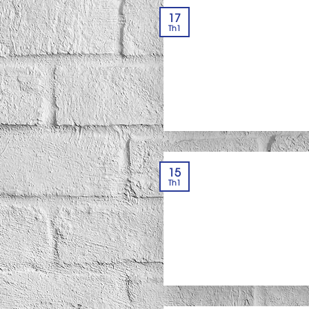
17
Th1
15
Th1