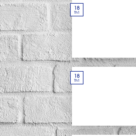
18
Th1
18
Th1