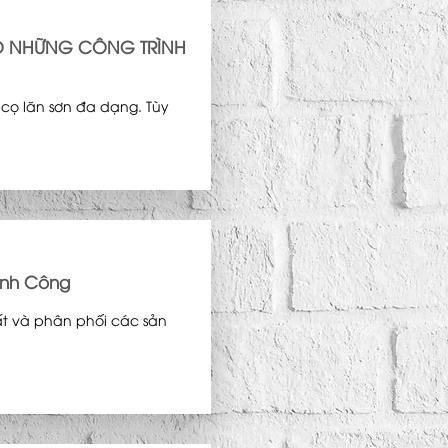
O NHỮNG CÔNG TRÌNH
 cọ lăn sơn đa dạng. Tùy
ành Công
uất và phân phối các sản