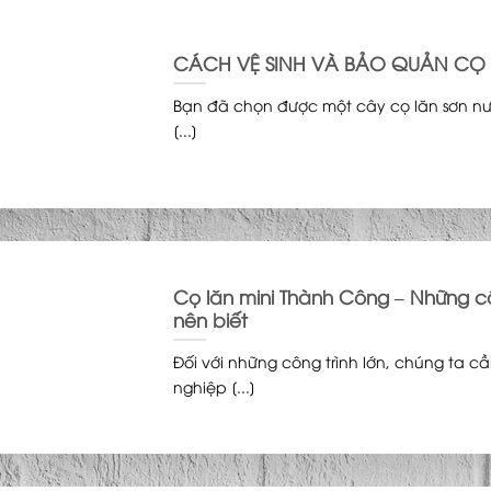
CÁCH VỆ SINH VÀ BẢO QUẢN CỌ
Bạn đã chọn được một cây cọ lăn sơn n
[...]
Cọ lăn mini Thành Công – Những c
nên biết
Đối với những công trình lớn, chúng ta c
nghiệp [...]