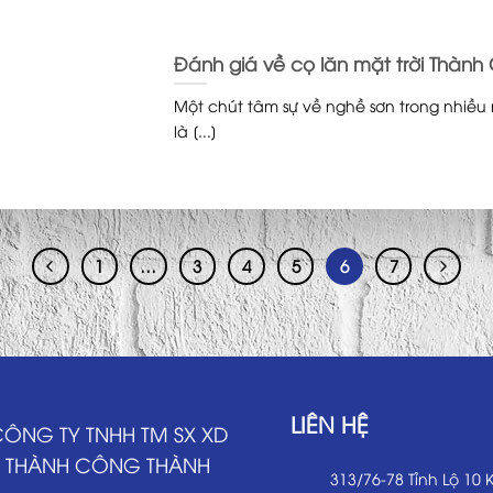
Đánh giá về cọ lăn mặt trời Thành
Một chút tâm sự về nghề sơn trong nhiề
là [...]
1
…
3
4
5
6
7
LIÊN HỆ
ÔNG TY TNHH TM SX XD
THÀNH CÔNG THÀNH
313/76-78 Tỉnh Lộ 10 