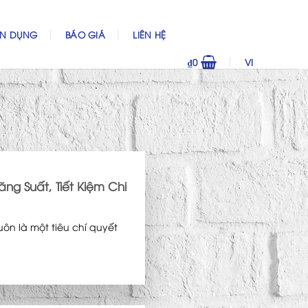
ỂN DỤNG
BÁO GIÁ
LIÊN HỆ
₫
0
VI
g Suất, Tiết Kiệm Chi
luôn là một tiêu chí quyết