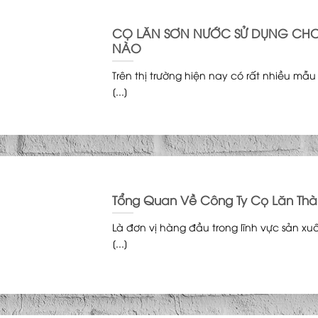
CỌ LĂN SƠN NƯỚC SỬ DỤNG CH
NÀO
Trên thị trường hiện nay có rất nhiều mẫu
[...]
Tổng Quan Về Công Ty Cọ Lăn Th
Là đơn vị hàng đầu trong lĩnh vực sản x
[...]