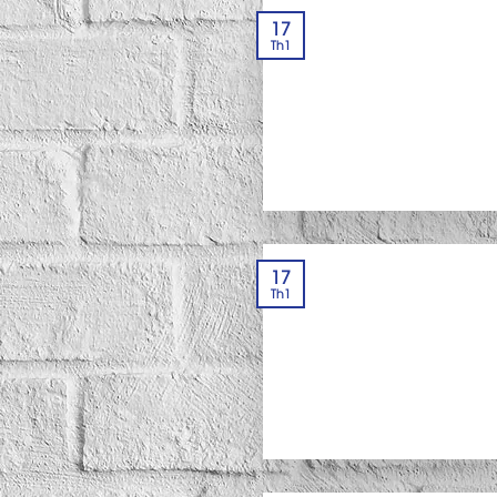
17
Th1
17
Th1