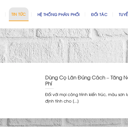
TIN TỨC
HỆ THỐNG PHÂN PHỐI
ĐỐI TÁC
TUY
Dùng Cọ Lăn Đúng Cách – Tăng Năn
Phí
Đối với mọi công trình kiến trúc, màu sơn 
định tính cho [...]