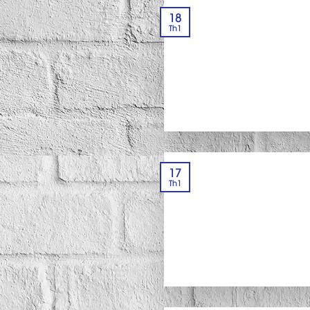
18
Th1
17
Th1