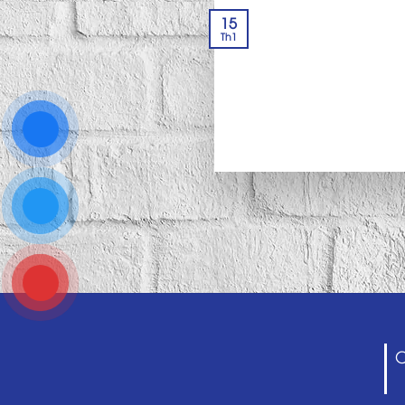
15
Th1
C