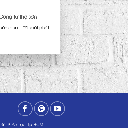
 Công từ thợ sơn
u năm qua… Tôi xuất phát
KP.6, P. An Lạc, Tp.HCM