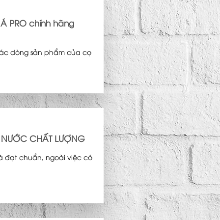
Á PRO chính hãng
, các dòng sản phẩm của cọ
N NƯỚC CHẤT LƯỢNG
à đạt chuẩn, ngoài việc có