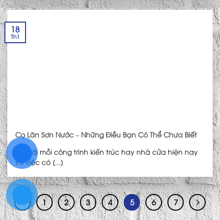
18
Th1
Cọ Lăn Sơn Nước – Những Điều Bạn Có Thể Chưa Biết
Đối với mỗi công trình kiến trúc hay nhà cửa hiện nay
thì việc có [...]
1
2
3
4
5
6
7