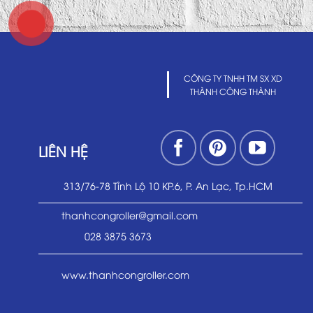
CÔNG TY TNHH TM SX XD
THÀNH CÔNG THÀNH
LIÊN HỆ
313/76-78 Tỉnh Lộ 10 KP.6, P. An Lạc, Tp.HCM
thanhcongroller@gmail.com
028 3875 3673
www.thanhcongroller.com