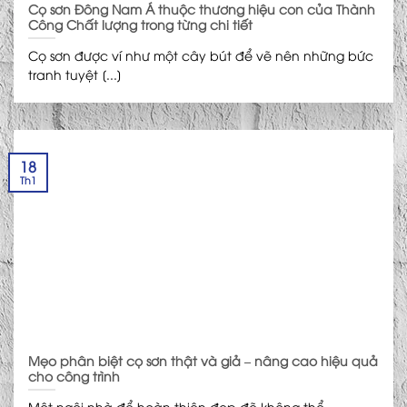
Cọ sơn Đông Nam Á thuộc thương hiệu con của Thành
Công Chất lượng trong từng chi tiết
Cọ sơn được ví như một cây bút để vẽ nên những bức
tranh tuyệt [...]
18
Th1
Mẹo phân biệt cọ sơn thật và giả – nâng cao hiệu quả
cho công trình
Một ngôi nhà để hoàn thiện đẹp đẽ không thể