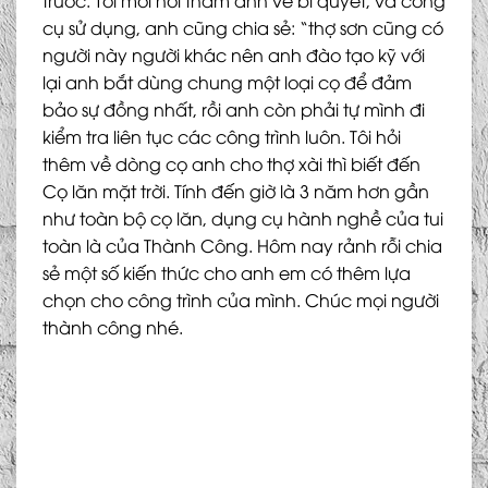
trước. Tôi mới hỏi thăm anh về bí quyết, và công
cụ sử dụng, anh cũng chia sẻ: “thợ sơn cũng có
người này người khác nên anh đào tạo kỹ với
lại anh bắt dùng chung một loại cọ để đảm
bảo sự đồng nhất, rồi anh còn phải tự mình đi
kiểm tra liên tục các công trình luôn. Tôi hỏi
thêm về dòng cọ anh cho thợ xài thì biết đến
Cọ lăn mặt trời. Tính đến giờ là 3 năm hơn gần
như toàn bộ cọ lăn, dụng cụ hành nghề của tui
toàn là của Thành Công. Hôm nay rảnh rỗi chia
sẻ một số kiến thức cho anh em có thêm lựa
chọn cho công trình của mình. Chúc mọi người
thành công nhé.