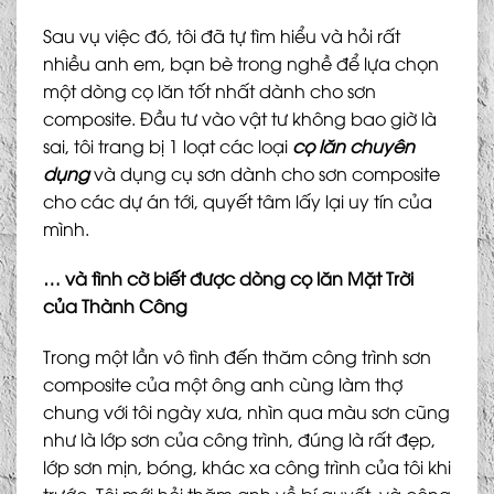
Sau vụ việc đó, tôi đã tự tìm hiểu và hỏi rất
nhiều anh em, bạn bè trong nghề để lựa chọn
một dòng cọ lăn tốt nhất dành cho sơn
composite. Đầu tư vào vật tư không bao giờ là
sai, tôi trang bị 1 loạt các loại
cọ lăn chuyên
dụng
và dụng cụ sơn dành cho sơn composite
cho các dự án tới, quyết tâm lấy lại uy tín của
mình.
… và tình cờ biết được dòng cọ lăn Mặt Trời
của Thành Công
Trong một lần vô tình đến thăm công trình sơn
composite của một ông anh cùng làm thợ
chung với tôi ngày xưa, nhìn qua màu sơn cũng
như là lớp sơn của công trình, đúng là rất đẹp,
lớp sơn mịn, bóng, khác xa công trình của tôi khi