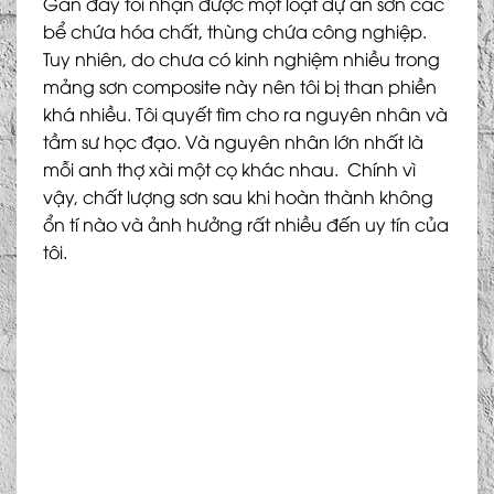
Gần đây tôi nhận được một loạt dự án sơn các
bể chứa hóa chất, thùng chứa công nghiệp.
Tuy nhiên, do chưa có kinh nghiệm nhiều trong
mảng sơn composite này nên tôi bị than phiền
khá nhiều. Tôi quyết tìm cho ra nguyên nhân và
tầm sư học đạo. Và nguyên nhân lớn nhất là
mỗi anh thợ xài một cọ khác nhau. Chính vì
vậy, chất lượng sơn sau khi hoàn thành không
ổn tí nào và ảnh hưởng rất nhiều đến uy tín của
tôi.