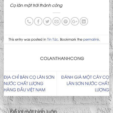
Cọ lăn mặt trời thành công
This entry was posted in
Tin Tức
. Bookmark the
permalink
.
COLANTHANHCONG
ĐỊA CHỈ BÁN CỌ LĂN SƠN
ĐÁNH GIÁ MỘT CÂY CỌ
NƯỚC CHẤT LƯỢNG
LĂN SƠN NƯỚC CHẤT
HÀNG ĐẦU VIỆT NAM
LƯỢNG
Để lại một bình luận