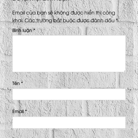
Email của bạn sẽ không được hiển thị công
khai.
Các trường bắt buộc được đánh dấu
*
Bình luận
*
Tên
*
Email
*