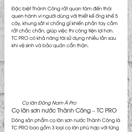
Đặc biệt Thành Công rất quan tâm đến thói
quen hành vi người dùng với thiết kế ống khế 5
cây, khung sắt xi chống gỉ khiến phần tay cầm
rất chắc chắn, giúp việc thi công tiện lợi hơn.
TC PRO có khả năng tái sử dụng nhiều lần sau
khi vệ sinh và bảo quản cẩn thận.
Cọ lăn Đông Nam Á Pro
Cọ lăn sơn nước Thành Công – TC PRO
Dòng sản phẩm cọ lăn sơn nước Thành Công là
TC PRO bao gồm 3 loại cọ lăn phù hợp với từng