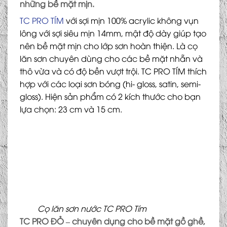
những bề mặt mịn.
TC PRO TÍM
với sợi mịn 100% acrylic không vụn
lông với sợi siêu mịn 14mm, mật độ dày giúp tạo
nên bề mặt mịn cho lớp sơn hoàn thiện. Là cọ
lăn sơn chuyên dùng cho các bề mặt nhẵn và
thô vừa và có độ bền vượt trội. TC PRO TÍM thích
hợp với các loại sơn bóng (hi- gloss, satin, semi-
gloss). Hiện sản phẩm có 2 kích thước cho bạn
lựa chọn: 23 cm và 15 cm.
Cọ lăn sơn nước TC PRO Tím
TC PRO ĐỎ – chuyên dụng cho bề mặt gồ ghề,