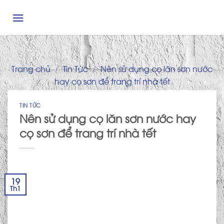
Skip
to
content
Trang chủ
/
Tin Tức
/
Nên sử dụng cọ lăn sơn nước
hay cọ sơn để trang trí nhà tết
TIN TỨC
Nên sử dụng cọ lăn sơn nước hay
cọ sơn để trang trí nhà tết
19
Th1