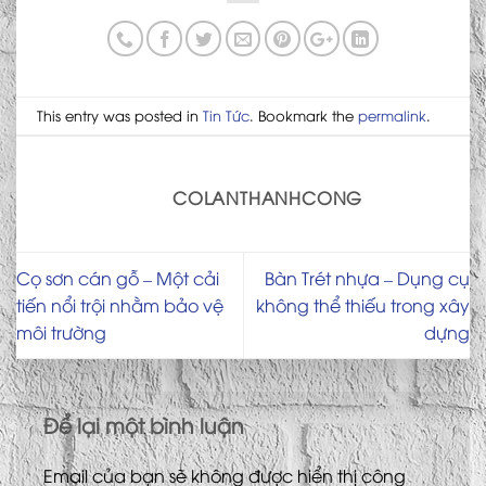
This entry was posted in
Tin Tức
. Bookmark the
permalink
.
COLANTHANHCONG
Cọ sơn cán gỗ – Một cải
Bàn Trét nhựa – Dụng cụ
tiến nổi trội nhằm bảo vệ
không thể thiếu trong xây
môi trường
dựng
Để lại một bình luận
Email của bạn sẽ không được hiển thị công