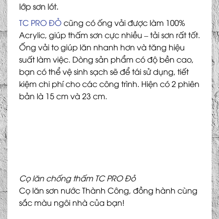
lớp sơn lót.
TC PRO ĐỎ
cũng có ống vải được làm 100%
Acrylic, giúp thấm sơn cực nhiều – tải sơn rất tốt.
Ống vải to giúp lăn nhanh hơn và tăng hiệu
suất làm việc. Dòng sản phẩm có độ bền cao,
bạn có thể vệ sinh sạch sẽ để tái sử dụng, tiết
kiệm chi phí cho các công trình. Hiện có 2 phiên
bản là 15 cm và 23 cm.
Cọ lăn chống thấm TC PRO Đỏ
Cọ lăn sơn nước Thành Công, đồng hành cùng
sắc màu ngôi nhà của bạn!