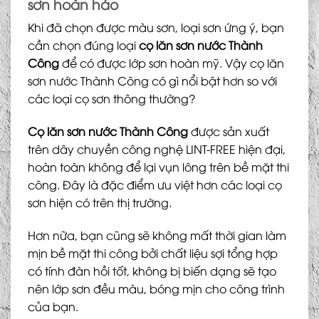
sơn hoàn hảo
Khi đã chọn được màu sơn, loại sơn ứng ý, bạn
cần chọn đúng loại
cọ lăn sơn nước Thành
Công
để có được lớp sơn hoàn mỹ. Vậy cọ lăn
sơn nước Thành Công có gì nổi bật hơn so với
các loại cọ sơn thông thường?
Cọ lăn sơn nước Thành Công
được sản xuất
trên dây chuyền công nghệ LINT-FREE hiện đại,
hoàn toàn không để lại vụn lông trên bề mặt thi
công. Đây là đặc điểm ưu việt hơn các loại cọ
sơn hiện có trên thị trường.
Hơn nữa, bạn cũng sẽ không mất thời gian làm
mịn bề mặt thi công bởi chất liệu sợi tổng hợp
có tính đàn hồi tốt, không bị biến dạng sẽ tạo
nên lớp sơn đều màu, bóng mịn cho công trình
của bạn.