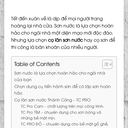
Tết đến xuân về là dịp để mọi người trang
hoàng lại nhà cửa. Sơn nước là lựa chọn hoàn
hảo cho ngôi nhà một diện mạo mới độc đáo.
Nhưng lựa chọn
cọ lăn sơn nước
hay cọ sơn để
thi công là băn khoăn của nhiều người.
Table of Contents
Sơn nước là lựa chọn hoàn hảo cho ngôi nhà
của bạn
Chọn dụng cụ tiến hành sơn để có lớp sơn hoàn
hảo
Cọ lăn sơn nước Thành Công – TC PRO
TC Pro Cam – chất lượng trên mọi công trình.
TC Pro TÍM – chuyên dụng cho sơn bóng và
những bề mặt mịn.
TC PRO ĐỎ – chuyên dụng cho bề mặt gồ ghề,