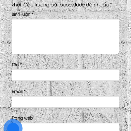
khai.
Các trường bắt buộc được đánh dấu
*
Bình luận
*
Tên
*
Email
*
Trang web