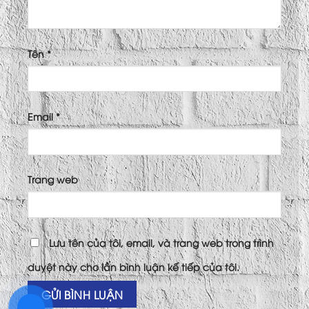
Tên
*
Email
*
Trang web
Lưu tên của tôi, email, và trang web trong trình
duyệt này cho lần bình luận kế tiếp của tôi.