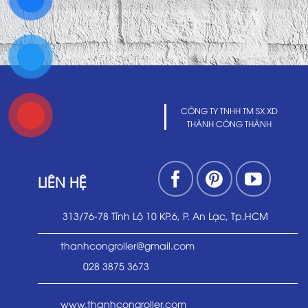
CÔNG TY TNHH TM SX XD
THÀNH CÔNG THÀNH
LIÊN HỆ
313/76-78 Tỉnh Lộ 10 KP.6, P. An Lạc, Tp.HCM
thanhcongroller@gmail.com
028 3875 3673
www.thanhcongroller.com