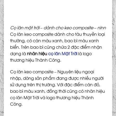
Cọ lăn mặt trời – dành cho keo composite – nlnn
Cọ lăn keo composite dành cho tàu thuyền loại
thường, có cán màu xanh, bao bì màu xanh
biển. Trên bao bì cũng chứa 2 đặc điểm nhận
dạng là
nhãn hiệu
cọ lăn Mặt Trời
là logo
thương hiệu Thành Công.
Cọ lăn keo composite – Nguyên liệu ngoại
nhập, dòng sản phẩm đang được nhiều người
sử dụng trên thị trường. Với đặc điểm cán đỏ,
bao bì màu xanh, đồng thời cũng có nhãn hiệu
cọ lăn Mặt Trời và logo thương hiệu Thành
Công.