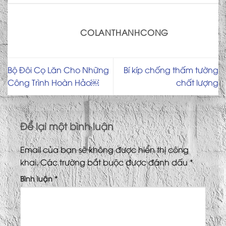
COLANTHANHCONG
Bộ Đôi Cọ Lăn Cho Những
Bí kíp chống thấm tường
Công Trình Hoàn Hảo￼
chất lượng
Để lại một bình luận
Email của bạn sẽ không được hiển thị công
khai.
Các trường bắt buộc được đánh dấu
*
Bình luận
*