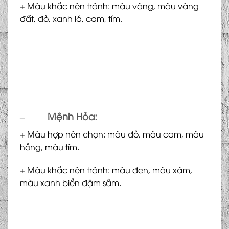
+ Màu khắc nên tránh: màu vàng, màu vàng
đất, đỏ, xanh lá, cam, tím.
–
Mệnh Hỏa:
+ Màu hợp nên chọn: màu đỏ, màu cam, màu
hồng, màu tím.
+ Màu khắc nên tránh: màu đen, màu xám,
màu xanh biển đậm sẫm.