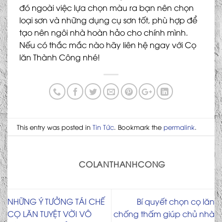
đó ngoài việc lựa chọn màu ra bạn nên chọn
loại sơn và những dụng cụ sơn tốt, phù hợp để
tạo nên ngôi nhà hoàn hảo cho chính mình.
Nếu có thắc mắc nào hãy liên hệ ngay với Cọ
lăn Thành Công nhé!
This entry was posted in
Tin Tức
. Bookmark the
permalink
.
COLANTHANHCONG
NHỮNG Ý TƯỞNG TÁI CHẾ
Bí quyết chọn cọ lăn
CỌ LĂN TUYỆT VỜI VÔ
chống thấm giúp chủ nhà