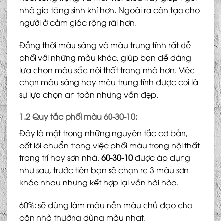
nhà gia tăng sinh khí hơn. Ngoài ra còn tạo cho
người ở cảm giác rộng rãi hơn.
Đồng thời màu sáng và màu trung tính rất dễ
phối với những màu khác, giúp bạn dễ dàng
lựa chọn màu sắc nội thất trong nhà hơn. Việc
chọn màu sáng hay màu trung tính được coi là
sự lựa chọn an toàn nhưng vẫn đẹp.
1.2 Quy tắc phối màu 60-30-10:
Đây là một trong những nguyên tắc cơ bản,
cốt lõi chuẩn trong việc phối màu trong nội thất
trang trí hay sơn nhà.
60-30-10
được áp dụng
như sau, trước tiên bạn sẽ chọn ra 3 màu sơn
khác nhau nhưng kết hợp lại vẫn hài hòa.
60%: sẽ dùng làm màu nền màu chủ đạo cho
căn nhà thường dùng màu nhạt.