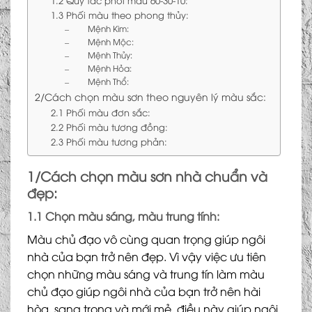
1.2 Quy tắc phối màu 60-30-10:
1.3 Phối màu theo phong thủy:
– Mệnh Kim:
– Mệnh Mộc:
– Mệnh Thủy:
– Mệnh Hỏa:
– Mệnh Thổ:
2/Cách chọn màu sơn theo nguyên lý màu sắc:
2.1 Phối màu đơn sắc:
2.2 Phối màu tương đồng:
2.3 Phối màu tương phản:
1/Cách chọn màu sơn nhà chuẩn và
đẹp:
1.1 Chọn màu sáng, màu trung tính:
Màu chủ đạo vô cùng quan trọng giúp ngôi
nhà của bạn trở nên đẹp. Vì vậy việc ưu tiên
chọn những màu sáng và trung tín làm màu
chủ đạo giúp ngôi nhà của bạn trở nên hài
hòa, sang trọng và mới mẻ, điều này giúp ngôi