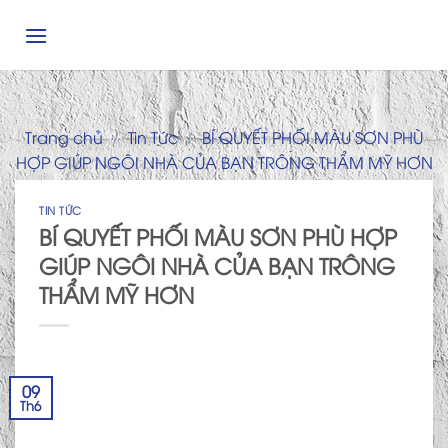
Skip
to
content
Trang chủ
/
Tin Tức
/
BÍ QUYẾT PHỐI MÀU SƠN PHÙ
HỢP GIÚP NGÔI NHÀ CỦA BẠN TRÔNG THẨM MỸ HƠN
TIN TỨC
BÍ QUYẾT PHỐI MÀU SƠN PHÙ HỢP
GIÚP NGÔI NHÀ CỦA BẠN TRÔNG
THẨM MỸ HƠN
09
Th6