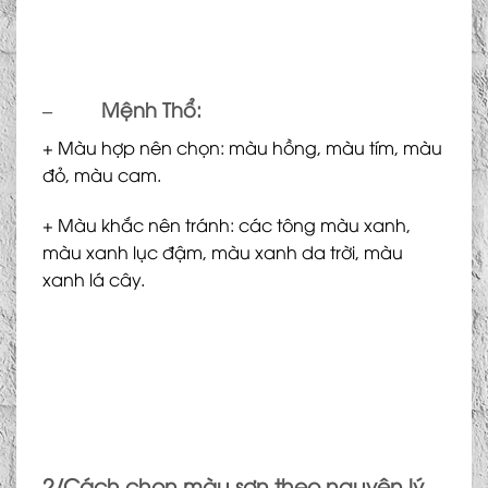
–
Mệnh Thổ:
+ Màu hợp nên chọn: màu hồng, màu tím, màu
đỏ, màu cam.
+ Màu khắc nên tránh: các tông màu xanh,
màu xanh lục đậm, màu xanh da trời, màu
xanh lá cây.
2/Cách chọn màu sơn theo nguyên lý