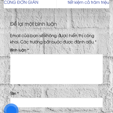
CÙNG ĐƠN GIẢN
tiết kiệm cả trăm triệu
Để lại một bình luận
Email của bạn sẽ không được hiển thị công
khai.
Các trường bắt buộc được đánh dấu
*
Bình luận
*
Tên
*