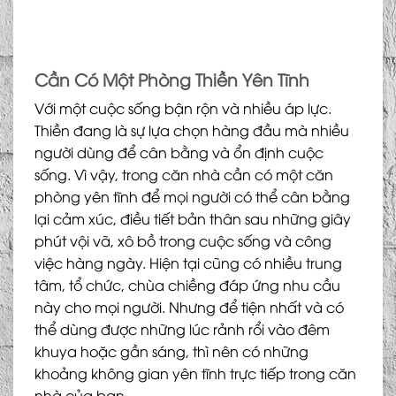
Cần Có Một Phòng Thiền Yên Tĩnh
Với một cuộc sống bận rộn và nhiều áp lực.
Thiền đang là sự lựa chọn hàng đầu mà nhiều
người dùng để cân bằng và ổn định cuộc
sống. Vì vậy, trong căn nhà cần có một căn
phòng yên tĩnh để mọi người có thể cân bằng
lại cảm xúc, điều tiết bản thân sau những giây
phút vội vã, xô bồ trong cuộc sống và công
việc hàng ngày. Hiện tại cũng có nhiều trung
tâm, tổ chức, chùa chiềng đáp ứng nhu cầu
này cho mọi người. Nhưng để tiện nhất và có
thể dùng được những lúc rảnh rổi vào đêm
khuya hoặc gần sáng, thì nên có những
khoảng không gian yên tĩnh trực tiếp trong căn
nhà của bạn.