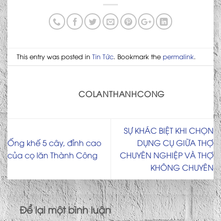
This entry was posted in
Tin Tức
. Bookmark the
permalink
.
COLANTHANHCONG
SỰ KHÁC BIỆT KHI CHỌN
Ống khế 5 cây, đỉnh cao
DỤNG CỤ GIỮA THỢ
của cọ lăn Thành Công
CHUYÊN NGHIỆP VÀ THỢ
KHÔNG CHUYÊN
Để lại một bình luận