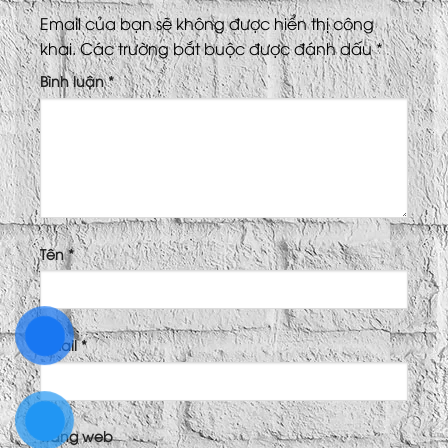
Email của bạn sẽ không được hiển thị công
khai.
Các trường bắt buộc được đánh dấu
*
Bình luận
*
Tên
*
Email
*
Trang web