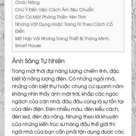
Chức Năng
Chú Ý Đến Việc Cách Âm Tiêu Chuẩn
Cần Có Một Phòng Thiền Yên Tĩnh
Những Vật Dụng Hoặc Trang Trí Theo Cách Cổ
Điển
Kết Hợp Với Những Trang Thiết Bị Thông Minh,
Smart House
Ánh Sáng Tự Nhiên
Trong một thời đại năng lượng chiếm lĩnh, đặc
biệt là năng lượng điện. Có những ngôi nhà,
những căn biệt thự hoặc chung cư quanh năm
không nhìn thấy ánh mặt trời, khắp các ngóc
ngách của căn nhà, đâu đâu cũng là sự tồn tại
của đèn điện. Đèn nhiều màu, đèn kiểu cách,
đèn led, đèn đa năng. Nhưng theo lời khuyên
của những kiến trúc sư hàng đầu thế giới thì
ngôi nhà của bạn cần phải tận dụng được các