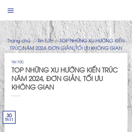
Skip
to
content
Trang chủ
/
Tin Tức
/
TOP NHỮNG XU HƯỚNG KIẾN
TRÚC NĂM 2024, ĐƠN GIẢN, TỐI ƯU KHÔNG GIAN
TIN TỨC
TOP NHỮNG XU HƯỚNG KIẾN TRÚC
NĂM 2024, ĐƠN GIẢN, TỐI ƯU
KHÔNG GIAN
30
Th11