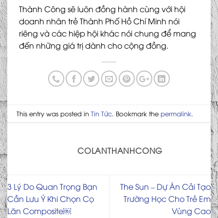
Thành Công sẽ luôn đồng hành cùng với hội
doanh nhân trẻ Thành Phố Hồ Chí Minh nói
riêng và các hiệp hội khác nói chung để mang
đến những giá trị dành cho cộng đồng.
This entry was posted in
Tin Tức
. Bookmark the
permalink
.
COLANTHANHCONG
3 Lý Do Quan Trọng Bạn
The Sun – Dự Án Cải Tạo
Cần Lưu Ý Khi Chọn Cọ
Trường Học Cho Trẻ Em
Lăn Composite￼
Vùng Cao