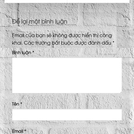
Để lại một bình luận
Email của bạn sẽ không được hiển thị công
khai.
Các trường bắt buộc được đánh dấu
*
Bình luận
*
Tên
*
Email
*