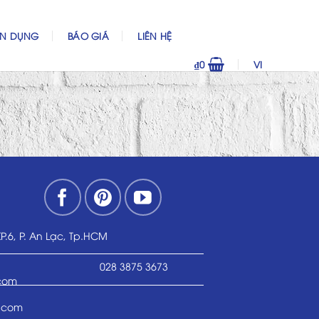
ỂN DỤNG
BÁO GIÁ
LIÊN HỆ
₫
0
VI
KP.6, P. An Lạc, Tp.HCM
028 3875 3673
.com
.com