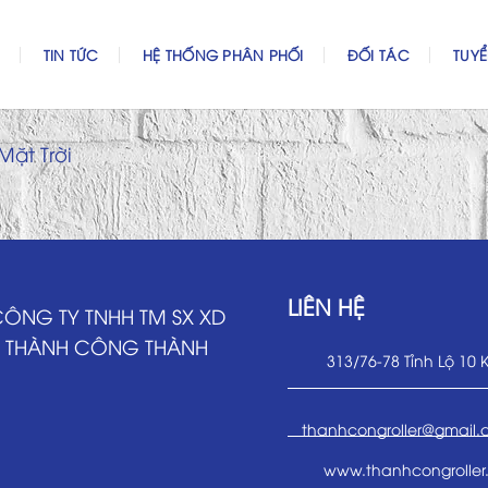
TIN TỨC
HỆ THỐNG PHÂN PHỐI
ĐỐI TÁC
TUY
Mặt Trời
LIÊN HỆ
ÔNG TY TNHH TM SX XD
THÀNH CÔNG THÀNH
313/76-78 Tỉnh Lộ 10 
thanhcongroller@gmail
www.thanhcongroller