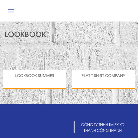
Skip
to
content
LOOKBOOK
LOOKBOOK SUMMER
FLAT T-SHIRT COMPANY
CÔNG TY TNHH TM SX XD
THÀNH CÔNG THÀNH