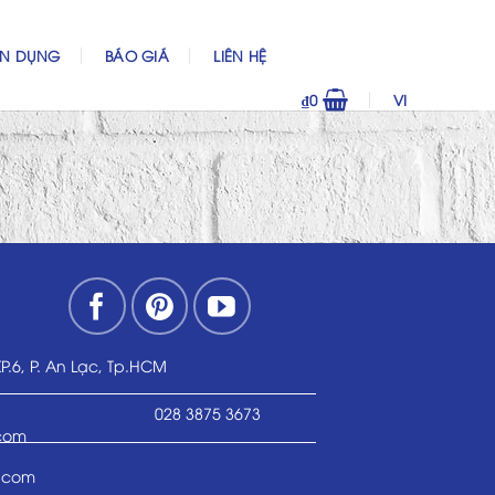
ỂN DỤNG
BÁO GIÁ
LIÊN HỆ
₫
0
VI
KP.6, P. An Lạc, Tp.HCM
028 3875 3673
.com
.com