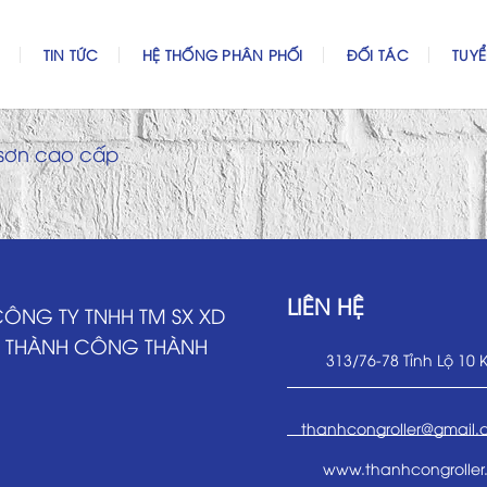
TIN TỨC
HỆ THỐNG PHÂN PHỐI
ĐỐI TÁC
TUY
sơn cao cấp
LIÊN HỆ
ÔNG TY TNHH TM SX XD
THÀNH CÔNG THÀNH
313/76-78 Tỉnh Lộ 10 
thanhcongroller@gmail
www.thanhcongroller