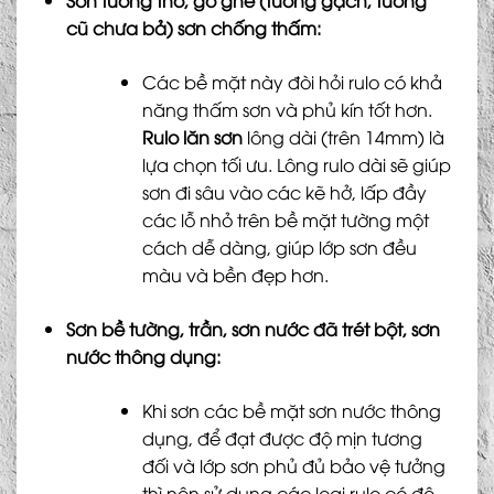
cũ chưa bả) sơn chống thấm:
Các bề mặt này đòi hỏi rulo có khả
năng thấm sơn và phủ kín tốt hơn.
Rulo lăn sơn
lông dài (trên 14mm) là
lựa chọn tối ưu. Lông rulo dài sẽ giúp
sơn đi sâu vào các kẽ hở, lấp đầy
các lỗ nhỏ trên bề mặt tường một
cách dễ dàng, giúp lớp sơn đều
màu và bền đẹp hơn.
Sơn bề tường, trần, sơn nước đã trét bột, sơn
nước thông dụng:
Khi sơn các bề mặt sơn nước thông
dụng, để đạt được độ mịn tương
đối và lớp sơn phủ đủ bảo vệ tưởng
thì nên sử dụng các loại rulo có độ