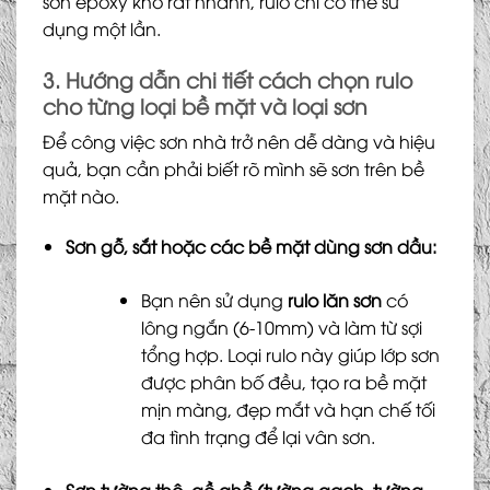
sơn epoxy khô rất nhanh, rulo chỉ có thể sử
dụng một lần.
3. Hướng dẫn chi tiết cách chọn rulo
cho từng loại bề mặt
và loại sơn
Để công việc sơn nhà trở nên dễ dàng và hiệu
quả, bạn cần phải biết rõ mình sẽ sơn trên bề
mặt nào.
Sơn gỗ, sắt hoặc các bề mặt dùng sơn dầu:
Bạn nên sử dụng
rulo lăn sơn
có
lông ngắn (6-10mm) và làm từ sợi
tổng hợp. Loại rulo này giúp lớp sơn
được phân bố đều, tạo ra bề mặt
mịn màng, đẹp mắt và hạn chế tối
đa tình trạng để lại vân sơn.
Sơn tường thô, gồ ghề (tường gạch, tường