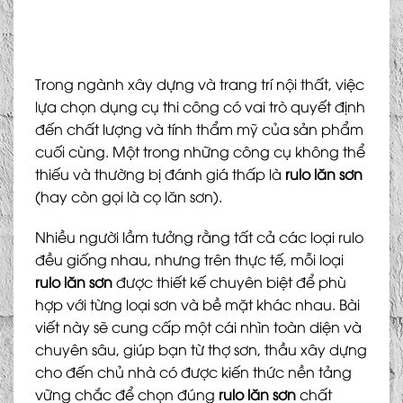
Trong ngành xây dựng và trang trí nội thất, việc
lựa chọn dụng cụ thi công có vai trò quyết định
đến chất lượng và tính thẩm mỹ của sản phẩm
cuối cùng. Một trong những công cụ không thể
thiếu và thường bị đánh giá thấp là
rulo lăn sơn
(hay còn gọi là cọ lăn sơn).
Nhiều người lầm tưởng rằng tất cả các loại rulo
đều giống nhau, nhưng trên thực tế, mỗi loại
rulo lăn sơn
được thiết kế chuyên biệt để phù
hợp với từng loại sơn và bề mặt khác nhau. Bài
viết này sẽ cung cấp một cái nhìn toàn diện và
chuyên sâu, giúp bạn từ thợ sơn, thầu xây dựng
cho đến chủ nhà có được kiến thức nền tảng
vững chắc để chọn đúng
rulo lăn sơn
chất