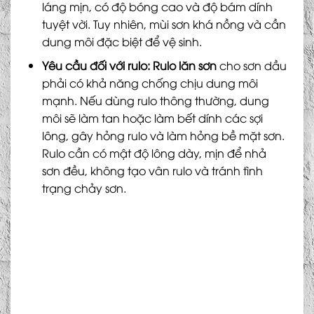
láng mịn, có độ bóng cao và độ bám dính
tuyệt vời. Tuy nhiên, mùi sơn khá nồng và cần
dung môi đặc biệt để vệ sinh.
Yêu cầu đối với rulo:
Rulo lăn sơn
cho sơn dầu
phải có khả năng chống chịu dung môi
mạnh. Nếu dùng rulo thông thường, dung
môi sẽ làm tan hoặc làm bết dính các sợi
lông, gây hỏng rulo và làm hỏng bề mặt sơn.
Rulo cần có mật độ lông dày, mịn để nhả
sơn đều, không tạo vân rulo và tránh tình
trạng chảy sơn.