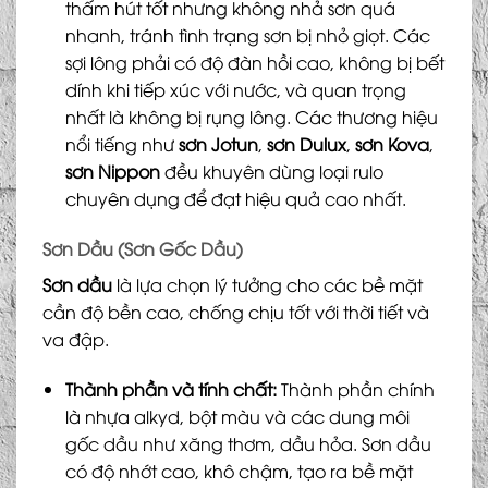
thấm hút tốt nhưng không nhả sơn quá
nhanh, tránh tình trạng sơn bị nhỏ giọt. Các
sợi lông phải có độ đàn hồi cao, không bị bết
dính khi tiếp xúc với nước, và quan trọng
nhất là không bị rụng lông. Các thương hiệu
nổi tiếng như
sơn Jotun
,
sơn Dulux
,
sơn Kova
,
sơn Nippon
đều khuyên dùng loại rulo
chuyên dụng để đạt hiệu quả cao nhất.
Sơn Dầu (Sơn Gốc Dầu)
Sơn dầu
là lựa chọn lý tưởng cho các bề mặt
cần độ bền cao, chống chịu tốt với thời tiết và
va đập.
Thành phần và tính chất:
Thành phần chính
là nhựa alkyd, bột màu và các dung môi
gốc dầu như xăng thơm, dầu hỏa. Sơn dầu
có độ nhớt cao, khô chậm, tạo ra bề mặt