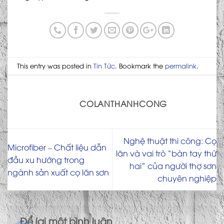
This entry was posted in
Tin Tức
. Bookmark the
permalink
.
COLANTHANHCONG
Nghệ thuật thi công: Cọ
Microfiber – Chất liệu dẫn
lăn và vai trò “bàn tay thứ
đầu xu hướng trong
hai” của người thợ sơn
ngành sản xuất cọ lăn sơn
chuyên nghiệp
Để lại một bình luận