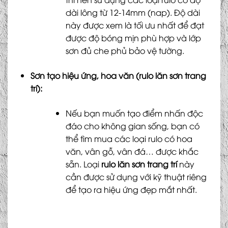
dài lông từ 12-14mm (nap). Độ dài
này được xem là tối ưu nhất để đạt
được độ bóng mịn phù hợp và lớp
sơn đủ che phủ bảo vệ tường.
Sơn tạo hiệu ứng, hoa văn (rulo lăn sơn trang
trí):
Nếu bạn muốn tạo điểm nhấn độc
đáo cho không gian sống, bạn có
thể tìm mua các loại rulo có hoa
văn, vân gỗ, vân đá… được khắc
sẵn. Loại
rulo lăn sơn trang trí
này
cần được sử dụng với kỹ thuật riêng
để tạo ra hiệu ứng đẹp mắt nhất.