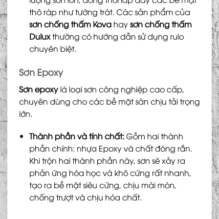
thô ráp như tường trát. Các sản phẩm của
sơn chống thấm Kova
hay
sơn chống thấm
Dulux
thường có hướng dẫn sử dụng rulo
chuyên biệt.
Sơn Epoxy
Sơn epoxy
là loại sơn công nghiệp cao cấp,
chuyên dùng cho các bề mặt sàn chịu tải trọng
lớn.
Thành phần và tính chất:
Gồm hai thành
phần chính: nhựa Epoxy và chất đóng rắn.
Khi trộn hai thành phần này, sơn sẽ xảy ra
phản ứng hóa học và khô cứng rất nhanh,
tạo ra bề mặt siêu cứng, chịu mài mòn,
chống trượt và chịu hóa chất.