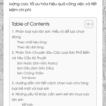
lượng cao, tối ưu hóa hiệu quả công việc và tiết
kiệm chi phí.
Table of Contents
1. Phân loại rulo lăn sơn: Hiểu rõ để lựa chọn
đúng
Theo chất liệu lông:
Theo độ dài lông:
2. Phân Tích Chuyên Sâu Các Loại Sơn Phổ Biến
và Yêu Cầu Kỹ Thuật
Sơn Nước (Sơn Gốc Nước)
Sơn Dầu (Sơn Gốc Dầu)
Sơn Chống Thấm
Sơn Epoxy
3. Hướng dẫn chi tiết cách chọn rulo cho từng
loại bề mặt và loại sơn
4. Những yếu tố khác cần xem xét khi mua rulo
lăn sơn
Kết luận