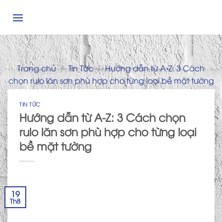
Skip
to
content
Trang chủ
/
Tin Tức
/
Hướng dẫn từ A-Z: 3 Cách
chọn rulo lăn sơn phù hợp cho từng loại bề mặt tường
TIN TỨC
Hướng dẫn từ A-Z: 3 Cách chọn
rulo lăn sơn phù hợp cho từng loại
bề mặt tường
19
Th8