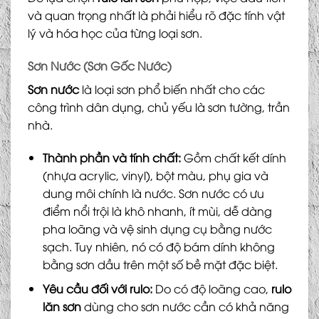
và quan trọng nhất là phải hiểu rõ đặc tính vật
lý và hóa học của từng loại sơn.
Sơn Nước (Sơn Gốc Nước)
Sơn nước
là loại sơn phổ biến nhất cho các
công trình dân dụng, chủ yếu là sơn tường, trần
nhà.
Thành phần và tính chất:
Gồm chất kết dính
(nhựa acrylic, vinyl), bột màu, phụ gia và
dung môi chính là nước. Sơn nước có ưu
điểm nổi trội là khô nhanh, ít mùi, dễ dàng
pha loãng và vệ sinh dụng cụ bằng nước
sạch. Tuy nhiên, nó có độ bám dính không
bằng sơn dầu trên một số bề mặt đặc biệt.
Yêu cầu đối với rulo:
Do có độ loãng cao,
rulo
lăn sơn
dùng cho sơn nước cần có khả năng