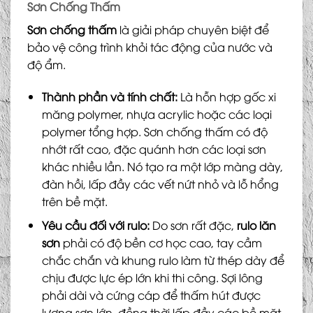
Sơn Chống Thấm
Sơn chống thấm
là giải pháp chuyên biệt để
bảo vệ công trình khỏi tác động của nước và
độ ẩm.
Thành phần và tính chất:
Là hỗn hợp gốc xi
măng polymer, nhựa acrylic hoặc các loại
polymer tổng hợp. Sơn chống thấm có độ
nhớt rất cao, đặc quánh hơn các loại sơn
khác nhiều lần. Nó tạo ra một lớp màng dày,
đàn hồi, lấp đầy các vết nứt nhỏ và lỗ hổng
trên bề mặt.
Yêu cầu đối với rulo:
Do sơn rất đặc,
rulo lăn
sơn
phải có độ bền cơ học cao, tay cầm
chắc chắn và khung rulo làm từ thép dày để
chịu được lực ép lớn khi thi công. Sợi lông
phải dài và cứng cáp để thấm hút được
lượng sơn lớn, đồng thời lấp đầy các bề mặt