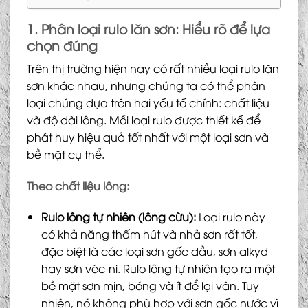
1. Phân loại rulo lăn sơn: Hiểu rõ để lựa
chọn đúng
Trên thị trường hiện nay có rất nhiều loại rulo lăn
sơn khác nhau, nhưng chúng ta có thể phân
loại chúng dựa trên hai yếu tố chính: chất liệu
và độ dài lông. Mỗi loại rulo được thiết kế để
phát huy hiệu quả tốt nhất với một loại sơn và
bề mặt cụ thể.
Theo chất liệu lông:
Rulo lông tự nhiên (lông cừu):
Loại rulo này
có khả năng thấm hút và nhả sơn rất tốt,
đặc biệt là các loại sơn gốc dầu, sơn alkyd
hay sơn véc-ni. Rulo lông tự nhiên tạo ra một
bề mặt sơn mịn, bóng và ít để lại vân. Tuy
nhiên, nó không phù hợp với sơn gốc nước vì