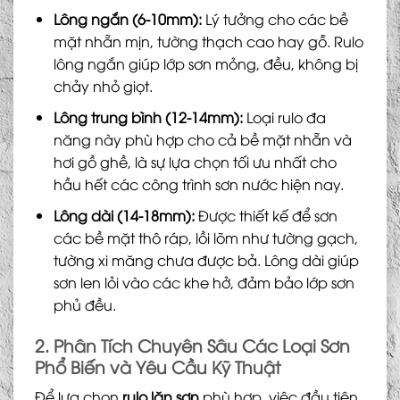
Lông ngắn (6-10mm):
Lý tưởng cho các bề
mặt nhẵn mịn, tường thạch cao hay gỗ. Rulo
lông ngắn giúp lớp sơn mỏng, đều, không bị
chảy nhỏ giọt.
Lông trung bình (12-14mm):
Loại rulo đa
năng này phù hợp cho cả bề mặt nhẵn và
hơi gồ ghề, là sự lựa chọn tối ưu nhất cho
hầu hết các công trình sơn nước hiện nay.
Lông dài (14-18mm):
Được thiết kế để sơn
các bề mặt thô ráp, lồi lõm như tường gạch,
tường xi măng chưa được bả. Lông dài giúp
sơn len lỏi vào các khe hở, đảm bảo lớp sơn
phủ đều.
2.
Phân Tích Chuyên Sâu Các Loại Sơn
Phổ Biến và Yêu Cầu Kỹ Thuật
Để lựa chọn
rulo lăn sơn
phù hợp, việc đầu tiên