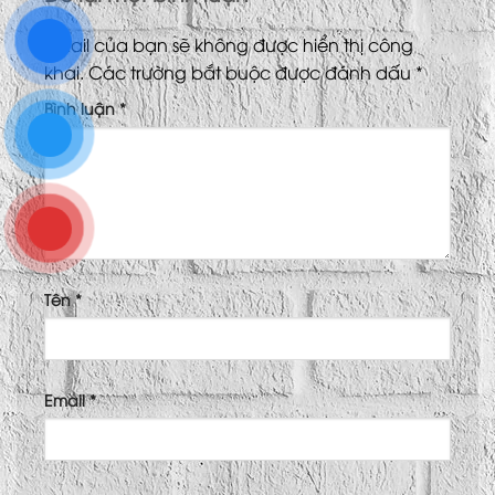
Email của bạn sẽ không được hiển thị công
khai.
Các trường bắt buộc được đánh dấu
*
Bình luận
*
Tên
*
Email
*